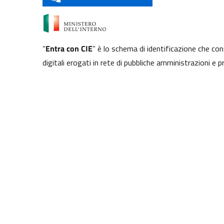
“
Entra con CIE
” è lo schema di identificazione che con
digitali erogati in rete di pubbliche amministrazioni e p
CIE, come previsto dall’
art. 64 del Codice dell’Amminis
 di Soligo
E DI SERVIZIO
ura e pesca
Giustizia e sicurezza pubblica