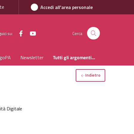
te
Accedi all'area personale
uici su:
Cerca
goPA
Newsletter
Tutti gli argomenti...
Indietro
ità Digitale