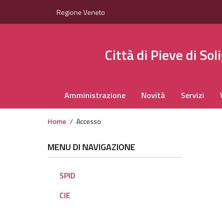
Regione Veneto
Città di Pieve di Sol
Amministrazione
Novità
Servizi
Home
/
Accesso
MENU DI NAVIGAZIONE
SPID
CIE