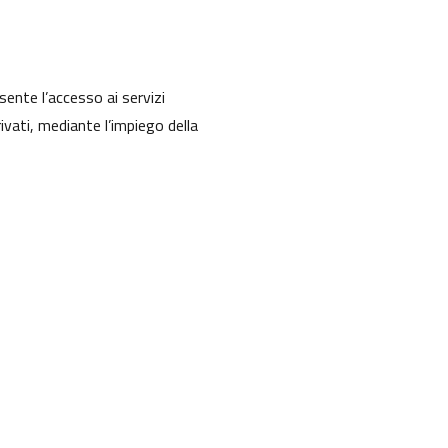
sente l’accesso ai servizi
rivati, mediante l’impiego della
trazione Digitale
.
NOVITÀ
Notizie